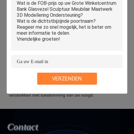
gegevenscentrumtoegangscontrole. We beheren ook strikt
werknemers of uitbesteders die mogelijk worden blootgesteld
aan uw informatie, inclusief maar niet beperkt tot het
ondertekenen van geheimhoudingsovereenkomsten met
hen, het nemen van verschillende autoriteitscontroles
afhankelijk van de positie en het monitoren van hun
activiteiten.
Bescherming van Minderjarigen
Wij hechten belang aan de bescherming van de persoonlijke
gegevens van minderjarigen. Als u minderjarig bent, raden
VERZENDEN
wij u aan uw voogd te vragen dit privacybeleid zorgvuldig te
lezen en onze diensten te gebruiken of informatie aan ons te
verstrekken met toestemming van uw voogd.
Contact