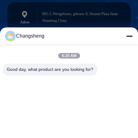
605-3, Westgebouw, gebouw 8, Shuntai Plaza Jinan
Shandong China
Adres
Changsheng
roger@decorationsculpture.com
6:25 AM
E-mail
Good day, what product are you looking for?
0086-189-5315-9173
Telefoon
Shandong Changsheng Sculpture Art Co., Ltd.