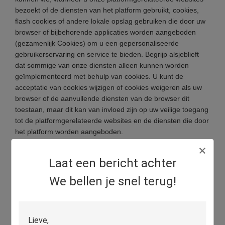
bezoekt of de diensten van het platform gebruikt, cookies,
flash cookies of andere lokale opslag gebruiken die door uw
browser of bijbehorende applicaties worden aangeboden
(gezamenlijk Cookies) om u een gepersonaliseerde
gebruikerservaring en service te bieden. Begrijp alsjeblieft
dat sommige van onze diensten alleen kunnen worden
geïmplementeerd met behulp van cookies. U kunt de
acceptatie van cookies wijzigen of cookies weigeren als uw
browser of de aanvullende diensten van de browser dit
toestaan, maar dit kan van invloed zijn op uw veilige toegang
tot de platformgerelateerde websites en de diensten die door
het platform worden aangeboden.
Bescherming van Uw Persoonlijke Gegevens
Laat een bericht achter
Om de veiligheid van uw gegevens te beschermen, streven
We bellen je snel terug!
we ernaar alle redelijke beveiligingsmaatregelen te nemen
om uw gegevens te beschermen, in geval van
gegevenslekken, schade of verlies, inclusief maar niet
beperkt tot SSL, informatieversleuteling,