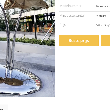
Modelnummer:
Roestvrij 
Min. bestelaantal:
2 stuks
Prijs:
$900.00/p
Beste prijs
ng