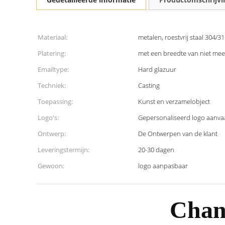
Materiaal:
metalen, roestvrij staal 304/3
Platering:
met een breedte van niet me
Emailtype:
Hard glazuur
Techniek:
Casting
Toepassing:
Kunst en verzamelobject
Logo's:
Gepersonaliseerd logo aanv
Ontwerp:
De Ontwerpen van de klant
Leveringstermijn:
20-30 dagen
Gewoon:
logo aanpasbaar
Chan