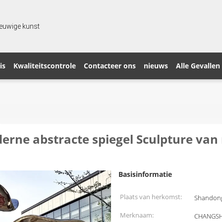
 eeuwige kunst
is
Kwaliteitscontrole
Contacteer ons
nieuws
Alle Gevallen
rne abstracte spiegel Sculpture van r
Basisinformatie
Plaats van herkomst:
Shandong
Merknaam:
CHANGS