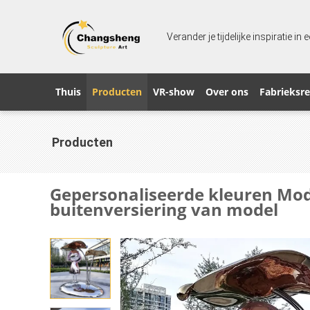
Verander je tijdelijke inspiratie in
Thuis
Producten
VR-show
Over ons
Fabrieksre
Producten
Gepersonaliseerde kleuren Mode
buitenversiering van model