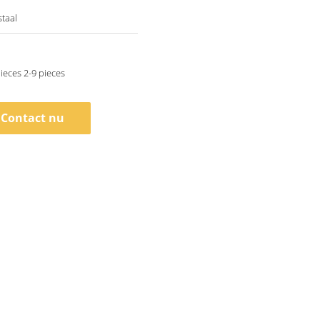
staal
ieces 2-9 pieces
Contact nu