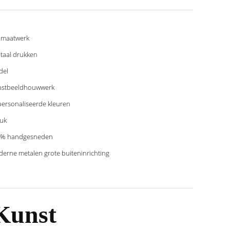
 maatwerk
itaal drukken
del
nstbeeldhouwwerk
ersonaliseerde kleuren
tuk
0% handgesneden
erne metalen grote buiteninrichting
Kunst