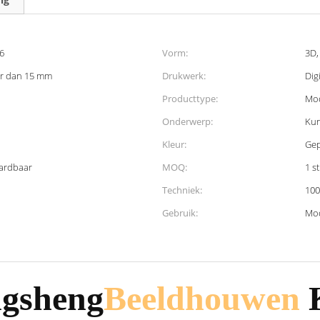
16
Vorm:
3D,
er dan 15 mm
Drukwerk:
Dig
Producttype:
Mo
Onderwerp:
Ku
Kleur:
Gep
aardbaar
MOQ:
1 s
Techniek:
10
Gebruik:
Mod
gsheng
Beeldhouwen