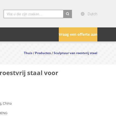
Dutch
search
Vraag een offerte aan
Thuis
Producten
Sculptuur van roestvrij staal
/
/
oestvrij staal voor
, China
HENG